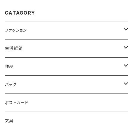
CATAGORY
ファッション
トップス
生活雑貨
ファッション雑貨
文具
作品
読み物
バッグ
絵画
トートバッグ
ポストカード
サコッシュ
文具