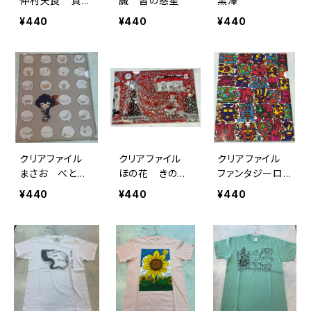
仲村天良 貧困
誠 皆の惑星
黒澤
をなくそうと太
¥440
¥440
¥440
陽
クリアファイル
クリアファイル
クリアファイル
まさお べとべ
ほの花 きのこ
ファンタジーロ
とさん
の部屋
ゴ
¥440
¥440
¥440