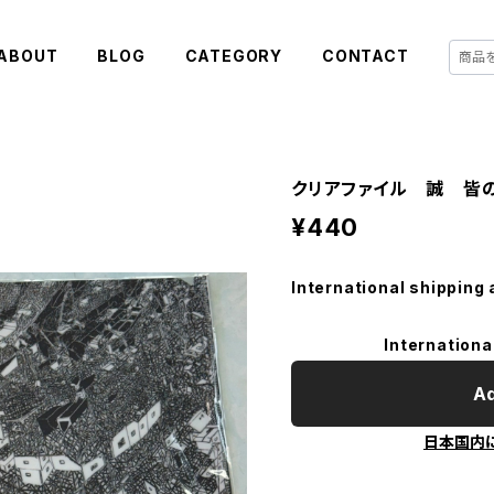
ABOUT
BLOG
CATEGORY
CONTACT
クリアファイル 誠 皆
¥440
International shipping 
Internationa
Ad
日本国内