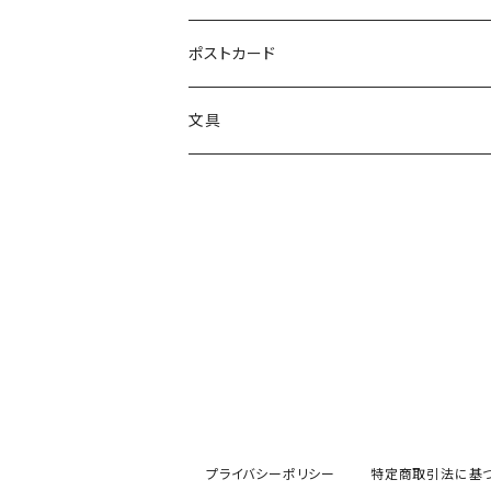
絵画
トートバッグ
ポストカード
サコッシュ
文具
プライバシーポリシー
特定商取引法に基