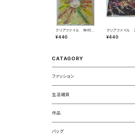
クリアファイル 仲村天
クリアファイル 
良 貧困をなくそうと太
¥440
¥440
陽
CATAGORY
ファッション
トップス
生活雑貨
ファッション雑貨
文具
作品
読み物
バッグ