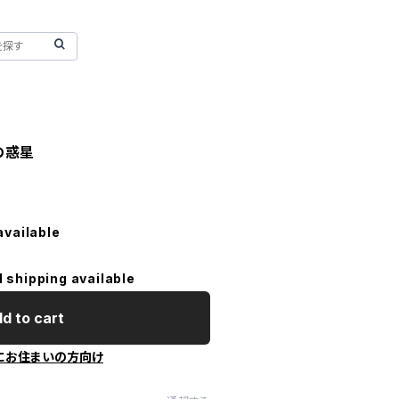
の惑星
available
l shipping available
d to cart
にお住まいの方向け