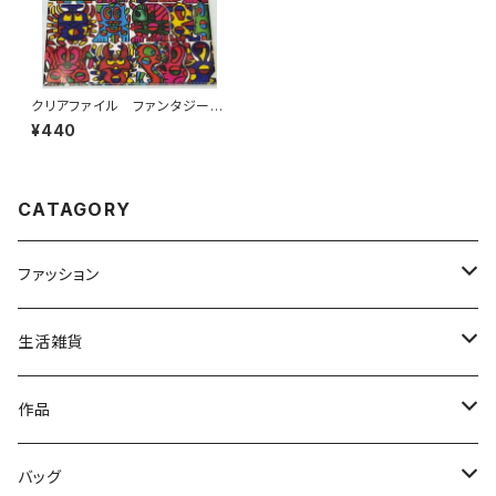
クリアファイル ファンタジーロ
ゴ
¥440
CATAGORY
ファッション
トップス
生活雑貨
ファッション雑貨
文具
作品
読み物
バッグ