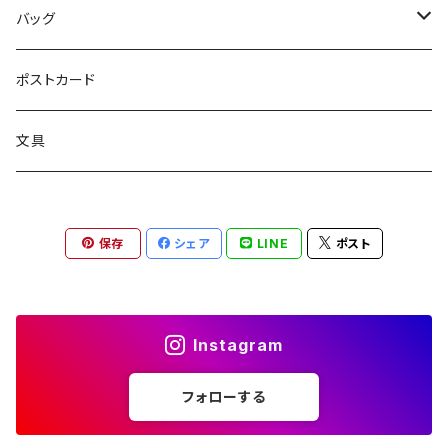
読み物
バッグ
絵画
トートバッグ
ポストカード
サコッシュ
文具
保存
シェア
LINE
ポスト
Instagram
フォローする