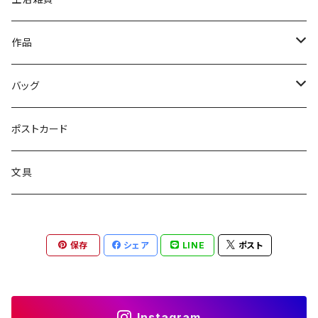
ファッション雑貨
文具
作品
読み物
バッグ
絵画
トートバッグ
ポストカード
サコッシュ
文具
保存
シェア
LINE
ポスト
Instagram