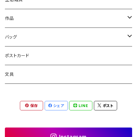
ファッション雑貨
文具
作品
読み物
バッグ
絵画
トートバッグ
ポストカード
サコッシュ
文具
保存
シェア
LINE
ポスト
Instagram