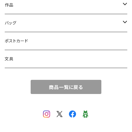
ファッション雑貨
文具
作品
読み物
バッグ
絵画
トートバッグ
ポストカード
サコッシュ
文具
商品一覧に戻る