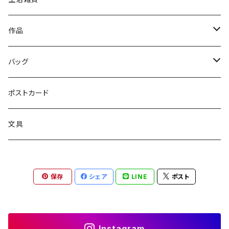
ファッション雑貨
文具
作品
読み物
バッグ
絵画
トートバッグ
ポストカード
サコッシュ
文具
保存
シェア
LINE
ポスト
Instagram